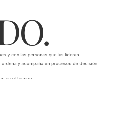
DO.
es y con las personas que las lideran.
, ordena y acompaña en procesos de decisión
es en el tiempo.
riterio.
erece ser entendida con profundidad.